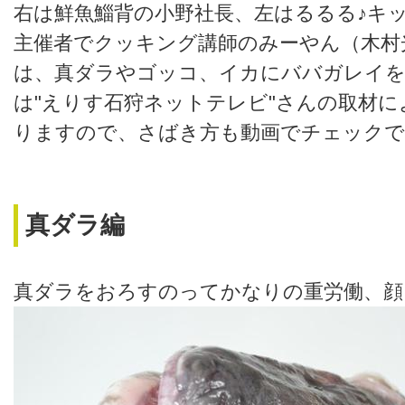
右は鮮魚鯔背の小野社長、左はるるる♪キ
主催者でクッキング講師のみーやん（木村
は、真ダラやゴッコ、イカにババガレイを
は"えりす石狩ネットテレビ"さんの取材
りますので、さばき方も動画でチェック
真ダラ編
真ダラをおろすのってかなりの重労働、顔も