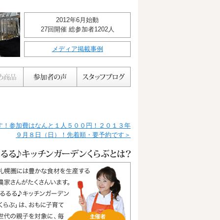
2012年6月始動
27回開催 総参加者1202人
メディア掲載事例
す！参加費はなんと１人５００円！２０１３年
９月８日（日）！先着順・要予約です＞