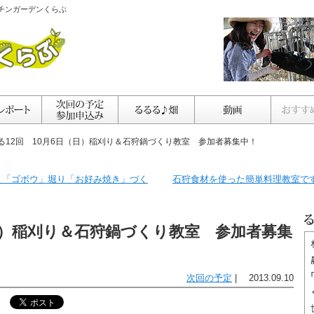
チンガーデンくらぶ
るる12回 10月6日（日）稲刈り＆石狩鍋づくり教室 参加者募集中！
も」「ゴボウ」堀り「お好み焼き」づく
石狩食材を使った簡単料理教室で
（日）稲刈り＆石狩鍋づくり教室 参加者募集
次回の予定
| 2013.09.10