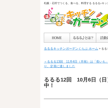
札幌・石狩でつくる、食べる、料理する るるる♪キッ
るるるキッチンガーデンくらぶ ホーム
> る
＜るるる13回 11月4日（月祝）は「長い
り。定員に達しました
るるる12回 10月6日
中！