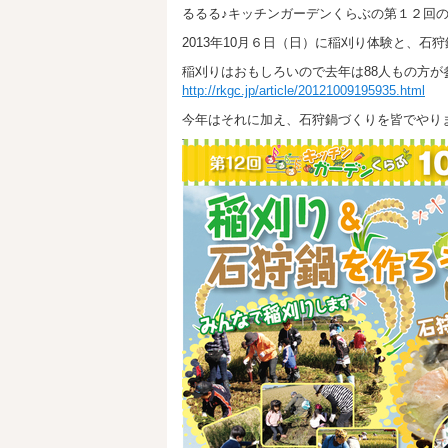
るるる♪キッチンガーデンくらぶの第１２回
2013年10月６日（日）に稲刈り体験と、石
稲刈りはおもしろいので去年は88人もの方が
http://rkgc.jp/article/20121009195935.html
今年はそれに加え、石狩鍋づくりを皆でやり