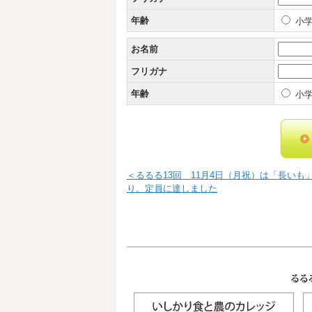
年齢
小学
お名前
フリガナ
年齢
小学
＜るるる13回 11月4日（月祝）は「長い
り。定員に達しました