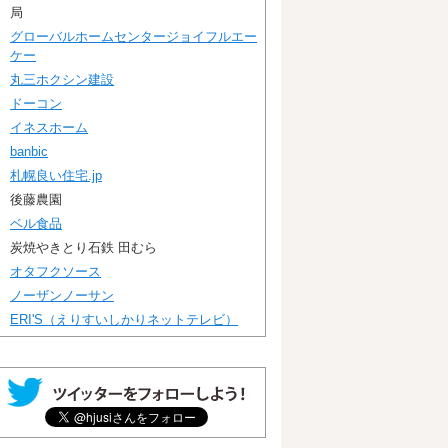
局
グローバルホームセンタージョイフルエー
ケー
丸三ホクシン建設
ドーコン
イネスホーム
banbic
札幌良い住宅.jp
後藤農園
ベル食品
炭焼やきとり石鉄 田むら
オタフクソース
ノーザンノーサン
ERI'S（えりすいしかりネットテレビ）