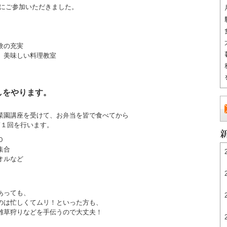
さんにご参加いただきました。
験の充実
、美味しい料理教室
しをやります。
菜園講座を受けて、お弁当を皆で食べてから
第１回を行います。
０
集合
オルなど
あっても、
のは忙しくてムリ！といった方も、
雑草狩りなどを手伝うので大丈夫！