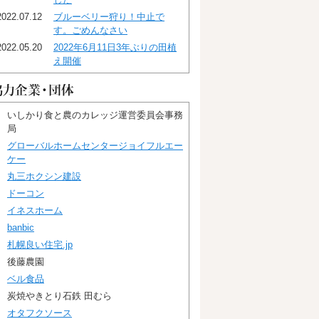
2022.07.12
ブルーベリー狩り！中止で
す。ごめんなさい
2022.05.20
2022年6月11日3年ぶりの田植
え開催
いしかり食と農のカレッジ運営委員会事務
局
グローバルホームセンタージョイフルエー
ケー
丸三ホクシン建設
ドーコン
イネスホーム
banbic
札幌良い住宅.jp
後藤農園
ベル食品
炭焼やきとり石鉄 田むら
オタフクソース