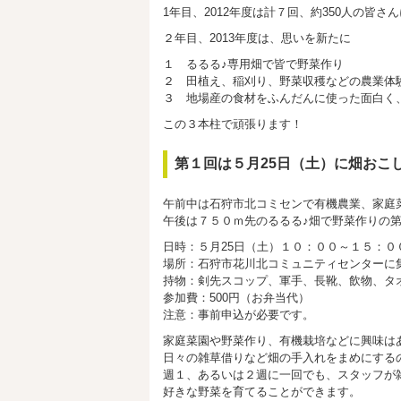
1年目、2012年度は計７回、約350人の皆
２年目、2013年度は、思いを新たに
１ るるる♪専用畑で皆で野菜作り
２ 田植え、稲刈り、野菜収穫などの農業体
３ 地場産の食材をふんだんに使った面白く
この３本柱で頑張ります！
第１回は５月25日（土）に畑おこ
午前中は石狩市北コミセンで有機農業、家庭
午後は７５０ｍ先のるるる♪畑で野菜作りの
日時：５月25日（土）１０：００～１５：０
場所：石狩市花川北コミュニティセンターに
持物：剣先スコップ、軍手、長靴、飲物、タ
参加費：500円（お弁当代）
注意：事前申込が必要です。
家庭菜園や野菜作り、有機栽培などに興味は
日々の雑草借りなど畑の手入れをまめにする
週１、あるいは２週に一回でも、スタッフが
好きな野菜を育てることができます。