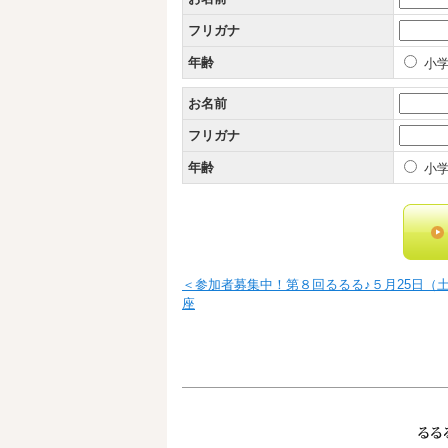
フリガナ
年齢
小学
お名前
フリガナ
年齢
小学
＜参加者募集中！第８回るるる♪５月25日（
座