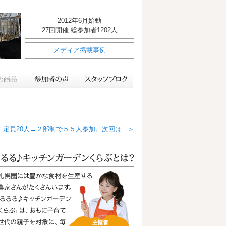
2012年6月始動
27回開催 総参加者1202人
メディア掲載事例
定員20人→２部制で５５人参加。次回は...＞