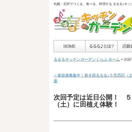
札幌・石狩でつくる、食べる、料理する るるる♪キッ
るるるキッチンガーデンくらぶ ホーム
> 次
＜参加者募集中！第８回るるる♪５月25日（
座
次回予定は近日公開！ ５
（土）に田植え体験！