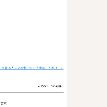
定員20人→２部制で５５人参加。次回は...＞